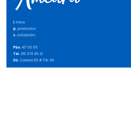
i.
inicio
p.
productos
c.
cotización
Pbx.
417 50 55
Tel.
315 374 45 21
Dir.
Carrera 55 # 17A-36
Mail.
amcara@amcara.co
Mail.
gerencia@amcara.co
Mail.
diseno@amcara.co
w.
whatsapp
f.
facebook
i.
instagram
Amcara S.A.S. ©
2019. Todos los derechos reservados.