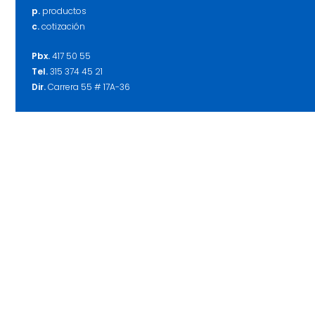
p.
productos
c.
cotización
Pbx.
417 50 55
Tel.
315 374 45 21
Dir.
Carrera 55 # 17A-36
Mail.
amcara@amcara.co
Mail.
gerencia@amcara.co
Mail.
diseno@amcara.co
w.
whatsapp
f.
facebook
i.
instagram
Amcara S.A.S. ©
2019. Todos los derechos reservados.
Diseño & Desarrollo por
Nómada Studio®